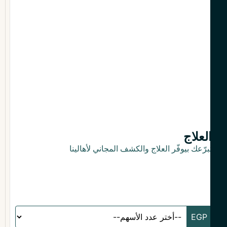
لعلاج
برّعك بيوفّر العلاج والكشف المجاني لأهالينا