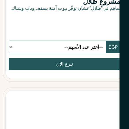
شروع ظلال
اهم في”ظلال”عشان نوفّر بيوت آمنة بسقف وباب وشباك
تبرع الان