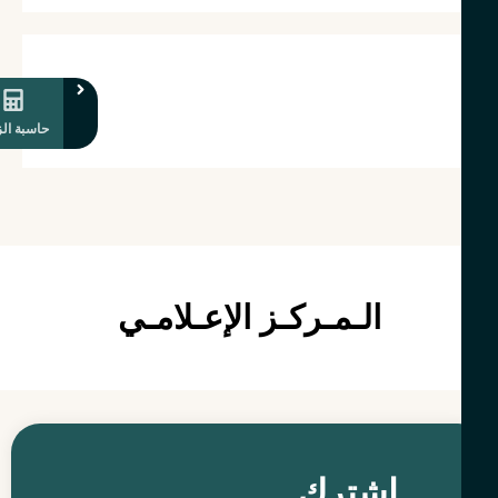
حاسبة الزكاة
الـمـركـز الإعـلامـي
إشترك