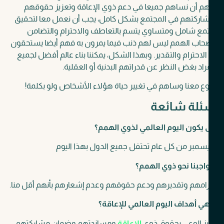
هم أن نساهم جميعا في دعم ذوي الإعاقة وتعزيز حقوقهم
اركتهم في المجتمع بشكل كامل،
يجب أن نعمل معا لتحقيق
مع شامل ومتساوي يتسم بالتعاطف والاحترام والتضامن
حاب الهمم ليس لهم ذنب فيما يمرون به فهم أيضا يستحقون
لاحترام والتقدير.
وبهذا الشكل، يمكننا بناء عالم أفضل لجميع
راد بغض النظر عن قدراتهم البدنية أو العقلية.
 معنا وساهم في تغيير حياة هؤلاء الأشخاص ولو بكلمة!
ئلة شائعة
يكون اليوم العالمي لذوي الهمم؟
اجبنا نحو ذوي الهمم؟
رامهم وتقديرهم ودعم حقوقهم وعدم إشعارهم بأنهم أقل منا.
ي أهداف اليوم العالمي للإعاقة؟
يز الوعي بحقوق ذوي
الإعاقة
ومساندتهم وضمان مشاركتهم