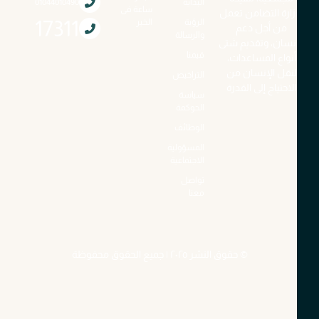
البداية
01044010490
ساعة فى
زارة التضامن تعمل
الرؤية
الخير
17311
من أجل دعم
والرسالة
إنسان، وتقديم شتى
قيمنا
أنواع المساعدات،
نقل الإنسان من
التراخيص
لاحتياج إلى القدرة
سياسة
الحوكمة
الوظائف
المسؤولية
الاجتماعية
تواصل
معنا
© حقوق النشر ٢٠٢٥ | جميع الحقوق محفوظة