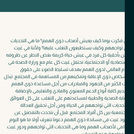
فكرت يوما كيف يعيش أصحاب ذوي الهمم؟ ما هي التحديات
 تواجههم وكيف يستطيعون التغلب عليها؟ ولأننا في غيث
ن بأحقية كل فرد في عيش حياة كريمة بغض النظر عن ظروفه
تصادية أو الاجتماعية، تحتفل غيث كل عام مع وزارة الصحة في
وم العالمي لذوي الهمم بهدف تسليط الضوء على حقوق
شخاص ذوي الإعاقة وتمكينهم من المساهمة في المجتمع.
تبذل
الكثير من الجهود والمبادرات من أجل مساعدة ذوي الهمم
يم كافة أنواع الدعم المعنوي والمادي والتعليمي بالإضافة
اية الصحية والطبية لمساعدتهم على التغلب على كل العوائق
حديات التي تواجههم في الحياة ومن أجل تحقيق العدالة
تمعية بين كل أفراد المجتمع.
قبل أن نتحدث بالتفصيل عن
 غيث في مساندة ذوي الهمم دعونا نتعرف أولا ما هو اليوم
لمي لأصحاب الهمم وما هي التحديات التي تواجههم ودور غيث
مواجهة هذه التحديات.