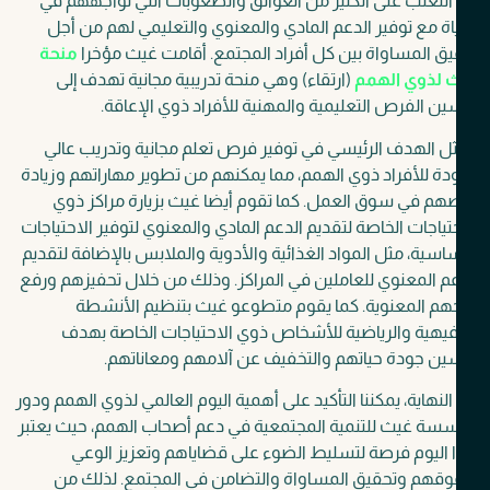
لتغلب على الكثير من العوائق والصعوبات التي تواجههم في
اة مع توفير الدعم المادي والمعنوي والتعليمي لهم من أجل
ق المساواة بين كل أفراد المجتمع.
أقامت غيث مؤخرا
منحة
 لذوي الهمم
(ارتقاء) وهي منحة تدريبية مجانية تهدف إلى
ن الفرص التعليمية والمهنية للأفراد ذوي الإعاقة.
ل الهدف الرئيسي في توفير فرص تعلم مجانية وتدريب عالي
دة للأفراد ذوي الهمم، مما يمكنهم من تطوير مهاراتهم وزيادة
هم في سوق العمل.
كما تقوم أيضا غيث بزيارة مراكز ذوي
تياجات الخاصة لتقديم الدعم المادي والمعنوي لتوفير الاحتياجات
ساسية،
مثل المواد الغذائية والأدوية والملابس بالإضافة لتقديم
م المعنوي للعاملين في المراكز.
وذلك من خلال تحفيزهم ورفع
هم المعنوية.
كما يقوم متطوعو غيث بتنظيم الأنشطة
فيهية والرياضية للأشخاص ذوي الاحتياجات الخاصة بهدف
ن جودة حياتهم والتخفيف عن آلامهم ومعاناتهم.
لنهاية، يمكننا التأكيد على أهمية اليوم العالمي لذوي الهمم ودور
سة غيث للتنمية المجتمعية في دعم أصحاب الهمم،
حيث يعتبر
اليوم فرصة لتسليط الضوء على قضاياهم وتعزيز الوعي
وقهم وتحقيق المساواة والتضامن في المجتمع.
لذلك من