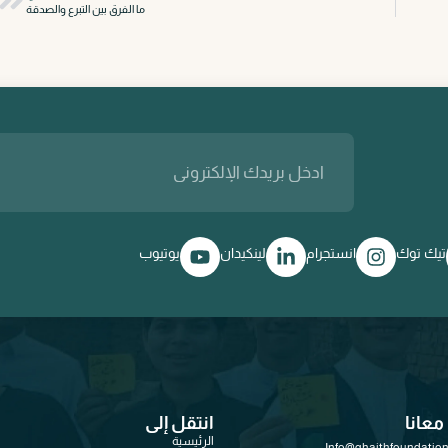
ما الفرق بين التبرع والصدقة
تيك توك
انستجرام
لينكيدان
يوتيوب
معانا
انتقل إلى
الرئيسية
Info@ghaithfoundation