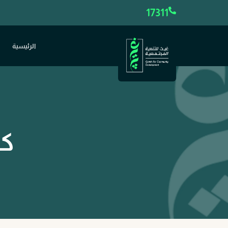
17311
الرئيسية
كي