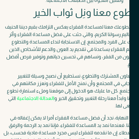
وتقليل الفجوة بين الطبقات الاجتماعية.
وع معنا ونِل ثواب الخير
طوعك معنا لمساعدة الفقراء يعكس التزامك بقيم ديننا الحنيف
ليم رسولنا الكريم، والتي حثت على فضل مساعدة الفقراء وأثر
على الفرد والمجتمع.
إن الاستجابة لنداء المساعدة والتطوع
 الفقراء يساعدنا في تقديم يد العون والدعم للأشخاص الذين
نون من الفقر، ونساهم في تحسين حياتهم وتوفير فرص أفضل
عاون المشترك والتطوع، نستطيع أن نصبح وسيلة للتغيير
جابي في المجتمع وأن نمنح الأمل للفقراء ونعزز مكانتهم في
جتمع.
كل ما عليك هو الدخول إلى موقعنا وملء استمارة تطوع
 وابدأ معنا رحلة التغيير وتحقيق الخير و
العدالة الاجتماعية
التي
ى لها.
لنهاية، نجد أن فضل مساعدة الفقراء أمرا لا يمكن إغفاله في
نا. فعندما نمد يد المساعدة للفقراء، فإننا نمد يد الرحمة والرفق
طاء. إن ما نقدمه للفقراء ليس مجرد مساعدة مادية فحسب، بل