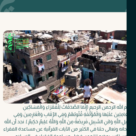
الله الرحمن الرحيم
(إِنَّمَا الصَّدَقَاتُ لِلْفُقَرَاءِ
وَالْمَسَاكِينِ
َامِلِينَ عَلَيْهَا وَالْمُؤَلَّفَةِ قُلُوبُهُمْ وَفِي الرِّقَابِ وَالْغَارِمِينَ وَفِي
ِ اللَّهِ وَابْنِ السَّبِيلِ فَرِيضَةً مِنَ اللَّهِ وَاللَّهُ عَلِيمٌ حَكِيمٌ ).
نجد أن الله
نه وتعالى حثنا في الكثير من الآيات القرآنية عن مساعدة الفقراء