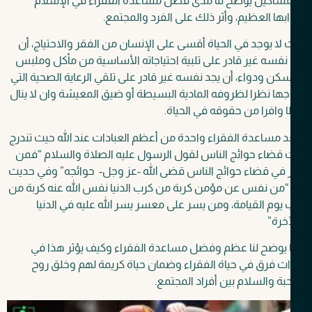
مساكين يوضح لنا مدى فضل مساعدة الفقراء في الإسلام
بها العظيم، وأثر ذلك على الفرد والمجتمع.
لا يوجد في الحياة أقسى على الإنسان من الفقر والاحتياج، أن
نفسه غير قادر على تلبية احتياجاته الأساسية من مأكل وملبس
ن ودواء، أن يجد نفسه غير قادر على تلقي الرعاية الصحية التي
جها نظرا لظروفه المادية البسيطة أو ضيق المعيشة وان لا ينال
وافرا من حقوقه في الحياة.
 مساعدة الفقراء واحدة من أعظم العبادات عند الله حيث تندرج
قضاء حوائج الناس لقول الرسول عليه الصلاة والسلام “فمن
 في قضاء حوائج الناس قضى الله -عز وجل- حوائجه” وفي حديث
“من نفس عن مؤمن كربة من كرب الدنيا نفس الله عنه كربة من
يوم القيامة، ومن يسر على معسر يسر الله عليه في الدنيا
خرة”
 يوضح لنا عظم وفضل مساعدة الفقراء وكيف يؤثر هذا في
ث فرق في حياة الفقراء وضمان حياة كريمة لهم وخلق روح
بة والسلام بين أفراد المجتمع
.