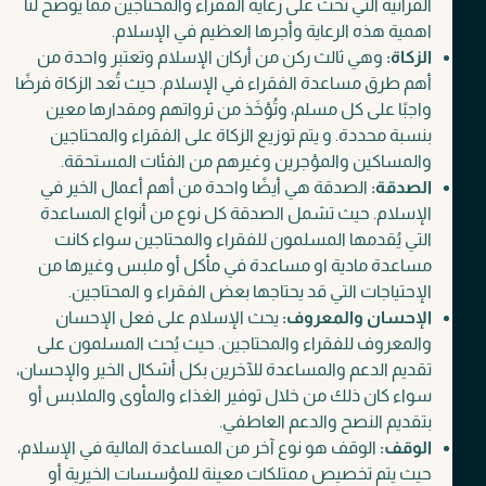
القرآنية التي تحث على رعاية الفقراء والمحتاجين مما يوضح لنا
اهمية هذه الرعاية وأجرها العظيم في الإسلام.
الزكاة:
وهي ثالث ركن من أركان الإسلام وتعتبر واحدة من
أهم طرق مساعدة الفقراء في الإسلام. حيث تُعد الزكاة فرضًا
واجبًا على كل مسلم، وتُؤخَذ من ثرواتهم ومقدارها معين
بنسبة محددة. و يتم توزيع الزكاة على الفقراء والمحتاجين
والمساكين والمؤجرين وغيرهم من الفئات المستحقة.
الصدقة:
الصدقة هي أيضًا واحدة من أهم أعمال الخير في
الإسلام. حيث تشمل الصدقة كل نوع من أنواع المساعدة
التي يُقدمها المسلمون للفقراء والمحتاجين سواء كانت
مساعدة مادية او مساعدة في مأكل أو ملبس وغيرها من
الإحتياجات التي قد يحتاجها بعض الفقراء و المحتاجين.
الإحسان والمعروف:
يحث الإسلام على فعل الإحسان
والمعروف للفقراء والمحتاجين. حيث يُحث المسلمون على
تقديم الدعم والمساعدة للآخرين بكل أشكال الخير والإحسان،
سواء كان ذلك من خلال توفير الغذاء والمأوى والملابس أو
بتقديم النصح والدعم العاطفي.
الوقف:
الوقف هو نوع آخر من المساعدة المالية في الإسلام،
حيث يتم تخصيص ممتلكات معينة للمؤسسات الخيرية أو