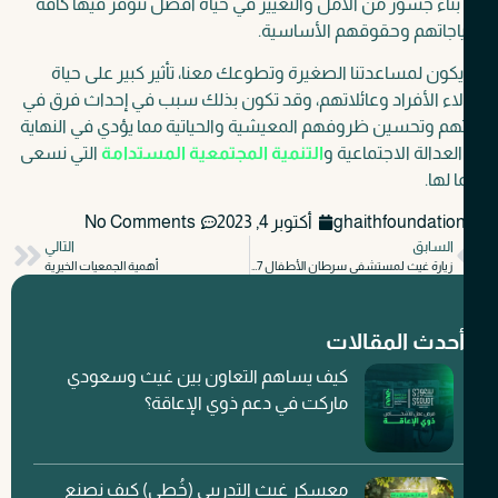
ناء جسور من الأمل والتغيير في حياة أفضل تتوفر فيها كافة
ياجاتهم وحقوقهم الأساسية.
كون لمساعدتنا الصغيرة وتطوعك معنا، تأثير كبير على حياة
ء الأفراد وعائلاتهم، وقد تكون بذلك سبب في إحداث فرق في
هم وتحسين ظروفهم المعيشية والحياتية مما يؤدي في النهاية
العدالة الاجتماعية و
التنمية المجتمعية المستدامة
التي نسعى
ا لها.
ghaithfoundatio
أكتوبر 4, 2023
No Comments
السابق
التالي
زيارة غيث لمستشفى سرطان الأطفال 57357
أهمية الجمعيات الخيرية
حدث المقالات
كيف يساهم التعاون بين غيث وسعودي
ماركت في دعم ذوي الإعاقة؟
معسكر غيث التدريبي (خُطى) كيف نصنع