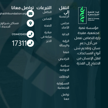
انتقل
التبرعات
تواصل معانا
إلى
التكافل
Info@ghaithfoundation.org
الرئيسية
التمكين
مجلس
مساكن شيراتون، مصر
الصحة
الجديدة، القاهرة
مؤسسة تنمية
الأمناء
مبادرة
مجتمعية، مقيدة
البداية
01044010490
ساعة فى
زارة التضامن تعمل
الرؤية
الخير
17311
من أجل دعم
والرسالة
إنسان، وتقديم شتى
قيمنا
أنواع المساعدات،
نقل الإنسان من
التراخيص
لاحتياج إلى القدرة
سياسة
الحوكمة
الوظائف
المسؤولية
الاجتماعية
تواصل
معنا