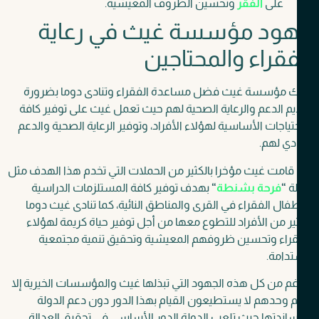
على
الفقر
وتحسين الظروف المعيشية.
ود مؤسسة غيث في رعاية
فقراء والمحتاجين
ك مؤسسة غيث فضل مساعدة الفقراء وتنادى دوما بضرورة
م الدعم والرعاية الصحية لهم حيث تعمل غيث على توفير كافة
تياجات الأساسية لهؤلاء الأفراد، وتوفير الرعاية الصحية والدعم
دي لهم.
قامت غيث مؤخرا بالكثير من الحملات التي تخدم هذا الهدف مثل
ة
“
فرحة بشنطة
“
بهدف توفير كافة المستلزمات الدراسية
فال الفقراء في القرى والمناطق النائية، كما تنادى غيث دوما
ير من الأفراد للتطوع معها من أجل توفير حياة كريمة لهؤلاء
قراء وتحسين ظروفهم المعيشية وتحقيق تنمية مجتمعية
دامة.
م من كل هذه الجهود التي تبذلها غيث والمؤسسات الخيرية إلا
 وحدهم لا يستطيعون القيام بهذا الدور دون دعم الدولة
ندتها حيث تلعب الدولة الدور الأساسي في تحقيق العدالة