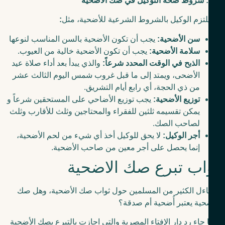
ا: شروط صحة التوكيل في صك الأضحية
لتزم الوكيل بالشروط الشرعية للأضحية، مثل
:
سن الأضحية:
يجب أن تكون الأضحية بالسن المناسب لنوعها
سلامة الأضحية:
يجب أن تكون الأضحية خالية من العيوب.
الذبح في الوقت المحدد شرعاً:
والذي يبدأ بعد أداء صلاة عيد
الأضحى، ويمتد إلى ما قبل غروب شمس اليوم الثالث عشر
من ذي الحجة، أي رابع أيام التشريق.
توزيع الأضحية:
يجب توزيع الأضاحي على المستحقين شرعاً و
يمكن تقسيمه ثلثين للفقراء والمحتاجين وثلث للأقارب وثلث
لصاحب الصك.
أجر الوكيل:
لا يحق للوكيل أخذ أي شيء من لحم الأضحية،
إنما يحصل على أجر معين من صاحب الأضحية.
اب تبرع صك الاضحية
ءل الكثير من المسلمين حول ثواب صك الأضحية، وهل صك
حية يعتبر أُضحية أم صدقة؟
 جاء رد دار الإفتاء المصرية والتي اجازت بالتبرع بصك الأضحية