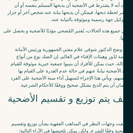
أنه لا يشترط في الأضحية أن يذبحها المسلم بنفسه أو أن
 لحظة ذبحها، فيمكن أن يذبحها نيابة عنه شخص آخر أو جزار
وكيل جهة رسمية وموثوقة بالنيابة عنه.
جميع هذه الحالات، يُعتبر المُضحي مؤديًا للأضحية و يحصل على
ا.
وضح الدكتور شوقي علام مفتي الجمهورية ورئيس الأمانة
مة لدُور وهيئات الإفتاء في العالم، إن الصك نوع من أنواع
الة، حيث يمكن للأفراد أن ينيبوا جمعية خيرية موثوقة للقيام
 الأضحية نيابةً عنهم في حالة عدم القدرة على القيام بها
سهم، ويأتي هذا الإجراء لتسهيل أداء سنة الأضحية على الفرد
ن أن يتم الذبح بشكل صحيح ووفقًا للأحكام الشرعية.
ف يتم توزيع و تقسيم الأضحية
فت وجهات النظر في المذاهب الفقهية بشأن توزيع وتقسيم
حية وفقًا للشرع، ولكن يمكن تلخيصها في الآراء التالية: