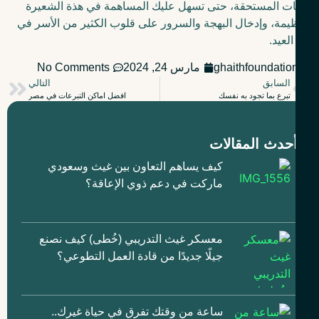
ات المستحقة، حتى تسهل عليك المساهمة في هذة الشعيرة
يمة، وإدخال البهجة والسرور على قلوب الكثير من الأسر في
العيد.
ghaithfoundatio
مارس 24, 2024
No Comments
السابق
التالي
تبرع بما تجود به نفسك
افضل اماكن التبرعات في مصر
حدث المقالات
كيف يساهم التعاون بين غيث وسعودي
ماركت في دعم ذوي الإعاقة؟
معسكر غيث التدريبي (خُطى) كيف نصنع
جيلًا جديدًا من قادة العمل التطوعي؟
ساعة من وقتك تفرق في حياة غيرك..