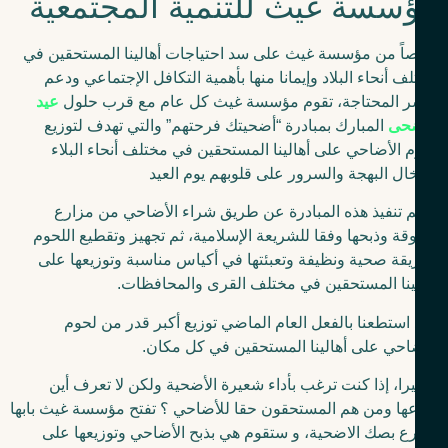
سسة غيث للتنمية المجتمعية
ً من مؤسسة غيث على سد احتياجات أهالينا المستحقين في
ف أنحاء البلاد وإيمانا منها بأهمية التكافل الإجتماعي ودعم
سر المحتاجة، تقوم مؤسسة غيث كل عام مع قرب حلول
عيد
ضحى
المبارك بمبادرة “أضحيتك فرحتهم” والتي تهدف لتوزيع
 الأضاحي على أهالينا المستحقين في مختلف أنحاء البلاء
ال البهجة والسرور على قلوبهم يوم العيد
م تنفيذ هذه المبادرة عن طريق شراء الأضاحي من مزارع
قة وذبحها وفقا للشريعة الإسلامية، ثم تجهيز وتقطيع اللحوم
قة صحية ونظيفة وتعبئتها في أكياس مناسبة وتوزيعها على
ينا المستحقين في مختلف القرى والمحافظات.
استطعنا بالفعل العام الماضي توزيع أكبر قدر من لحوم
احي على أهالينا المستحقين في كل مكان.
را، إذا كنت ترغب بأداء شعيرة الأضحية ولكن لا تعرف أين
ها ومن هم المستحقون حقا للأضاحي ؟ تفتح مؤسسة غيث بابها
رع بصك الاضحية، و ستقوم هي بذبح الأضاحي وتوزيعها على