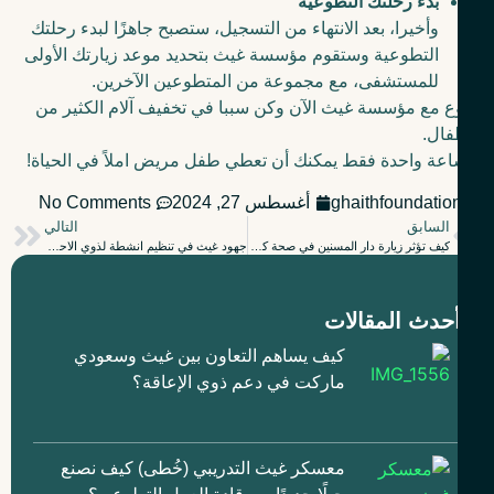
بدء رحلتك التطوعية
وأخيرا، بعد الانتهاء من التسجيل، ستصبح جاهزًا لبدء رحلتك
التطوعية وستقوم مؤسسة غيث بتحديد موعد زيارتك الأولى
للمستشفى، مع مجموعة من المتطوعين الآخرين.
 مع مؤسسة غيث الآن وكن سببا في تخفيف آلام الكثير من
فال.
عة واحدة فقط يمكنك أن تعطي طفل مريض املاً في الحياة!
ghaithfoundatio
أغسطس 27, 2024
No Comments
السابق
التالي
كيف تؤثر زيارة دار المسنين في صحة كبار السن النفسية؟
جهود غيث في تنظيم انشطة لذوي الاحتياجات الخاصة
حدث المقالات
كيف يساهم التعاون بين غيث وسعودي
ماركت في دعم ذوي الإعاقة؟
معسكر غيث التدريبي (خُطى) كيف نصنع