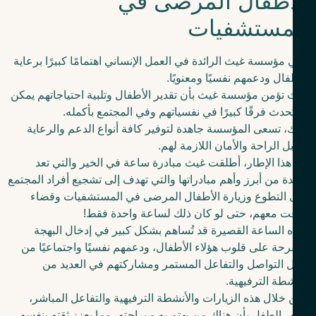
أطفال المرضى في
مستشفيات
 مؤسسة غيث الرائدة في العمل الإنساني اهتمامًا كبيرًا برعاية
فال ودعمهم نفسيًا ومعنويًا.
تؤمن مؤسسة غيث بأن تقدير الأطفال وتلبية احتياجاتهم يمكن
ُحدث فرقًا كبيرًا في نفسياتهم وفي المجتمع بأكمله.
، تسعى المؤسسة جاهدة لتوفير كافة أنواع الدعم والرعاية
 الراحة والأمان اللازمة لهم.
ذا الإطار، أطلقت غيث مبادرة ساعة في الخير والتي تعد
ة من أبرز وأهم مبادراتها والتي تهدف إلى تشجيع أفراد المجتمع
التطوع وزيارة الأطفال المرضى في المستشفيات وقضاء
ت معهم، حتى لو كان ذلك لساعة واحدة فقط!
 الساعة القصيرة قد تُساهم بشكل كبير في إدخال البهجة
رحة على قلوب هؤلاء الأطفال، ودعمهم نفسيًا واجتماعيًا من
 التواصل والتفاعل المستمر ومشاركتهم في العديد من
شطة الترفيهية.
خلال هذه الزيارات والأنشطة الترفيهية والتفاعل المباشر،
 الطفل بأن هناك من يهتم به و براحته، مما يعزز ثقته بنفسه