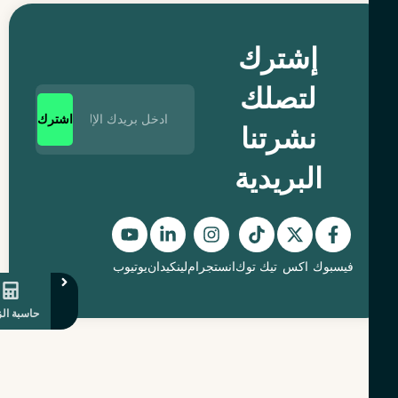
إشترك
لتصلك
اشترك
نشرتنا
البريدية
فيسبوك
اكس
تيك توك
انستجرام
لينكيدان
يوتيوب
حاسبة الزكاة